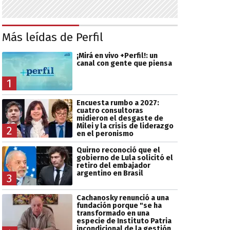
Más leídas de Perfil
¡Mirá en vivo +Perfil!: un
canal con gente que piensa
1
Encuesta rumbo a 2027:
cuatro consultoras
midieron el desgaste de
Milei y la crisis de liderazgo
2
en el peronismo
Quirno reconoció que el
gobierno de Lula solicitó el
retiro del embajador
argentino en Brasil
3
Cachanosky renunció a una
fundación porque "se ha
transformado en una
especie de Instituto Patria
incondicional de la gestión