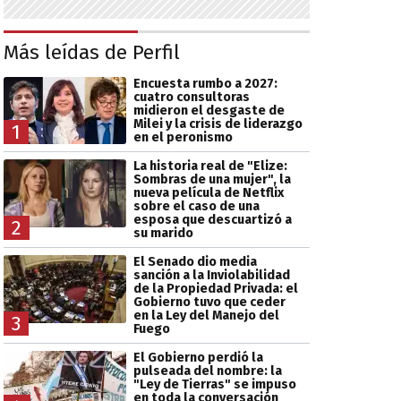
Más leídas de Perfil
Encuesta rumbo a 2027:
cuatro consultoras
midieron el desgaste de
Milei y la crisis de liderazgo
1
en el peronismo
La historia real de "Elize:
Sombras de una mujer", la
nueva película de Netflix
sobre el caso de una
esposa que descuartizó a
2
su marido
El Senado dio media
sanción a la Inviolabilidad
de la Propiedad Privada: el
Gobierno tuvo que ceder
en la Ley del Manejo del
3
Fuego
El Gobierno perdió la
pulseada del nombre: la
"Ley de Tierras" se impuso
en toda la conversación