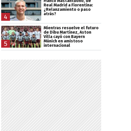
Franco Mastantuono, de
Real Madrid a Fiorentina:
¿Relanzamiento o paso
atrás?
4
Mientras resuelve el futuro
de Dibu Martínez, Aston
Villa cayó con Bayern
Múnich en amistoso
5
internacional