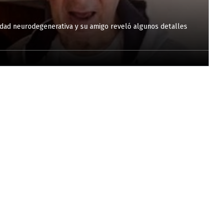
edad neurodegenerativa y su amigo reveló algunos detalles