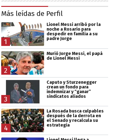
Más leídas de Perfil
Lionel Messi arribó por la
noche a Rosario para
despedir en familia a su
padre Jorge
1
Murió Jorge Messi, el papá
de Lionel Messi
2
Caputo y Sturzenegger
crean un fondo para
indemnizar y “ganar”
sindicatos aliados
3
La Rosada busca culpables
después de la derrota en
el Senado y recalcula su
estrategia
4
Lionel Messi llega a