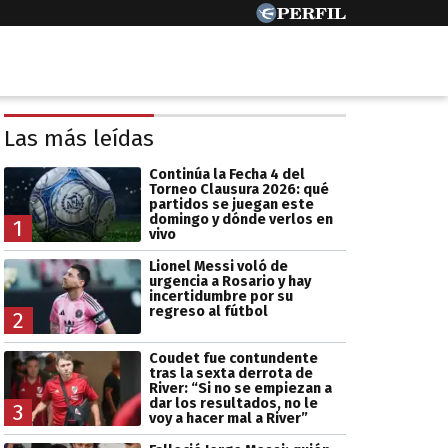
Las más leídas
Continúa la Fecha 4 del
Torneo Clausura 2026: qué
partidos se juegan este
domingo y dónde verlos en
1
vivo
Lionel Messi voló de
urgencia a Rosario y hay
incertidumbre por su
regreso al fútbol
2
Coudet fue contundente
tras la sexta derrota de
River: “Si no se empiezan a
dar los resultados, no le
3
voy a hacer mal a River”