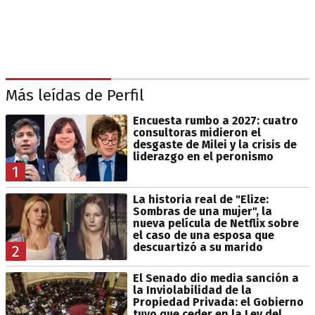
Más leídas de Perfil
Encuesta rumbo a 2027: cuatro
consultoras midieron el
desgaste de Milei y la crisis de
liderazgo en el peronismo
1
La historia real de "Elize:
Sombras de una mujer", la
nueva película de Netflix sobre
el caso de una esposa que
descuartizó a su marido
2
El Senado dio media sanción a
la Inviolabilidad de la
Propiedad Privada: el Gobierno
tuvo que ceder en la Ley del