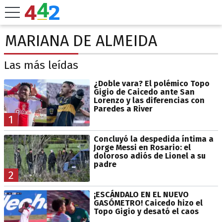
MARIANA DE ALMEIDA
Las más leídas
¿Doble vara? El polémico Topo
Gigio de Caicedo ante San
Lorenzo y las diferencias con
Paredes a River
1
Concluyó la despedida íntima a
Jorge Messi en Rosario: el
doloroso adiós de Lionel a su
padre
2
¡ESCÁNDALO EN EL NUEVO
GASÓMETRO! Caicedo hizo el
Topo Gigio y desató el caos