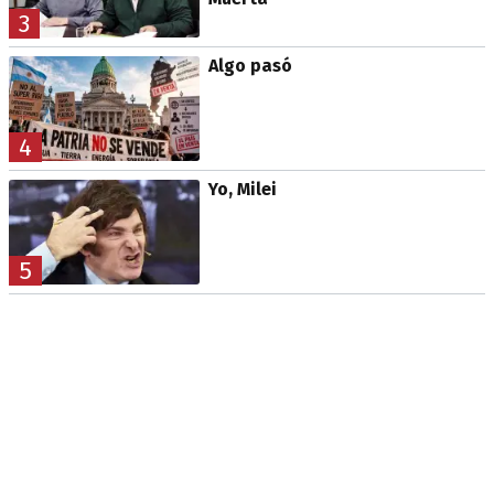
3
Algo pasó
4
Yo, Milei
5