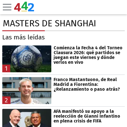
MASTERS DE SHANGHAI
Las más leídas
Comienza la Fecha 4 del Torneo
Clausura 2026: qué partidos se
juegan este viernes y dónde
verlos en vivo
1
Franco Mastantuono, de Real
Madrid a Fiorentina:
¿Relanzamiento o paso atrás?
2
AFA manifestó su apoyo a la
reelección de Gianni Infantino
en plena crisis de FIFA