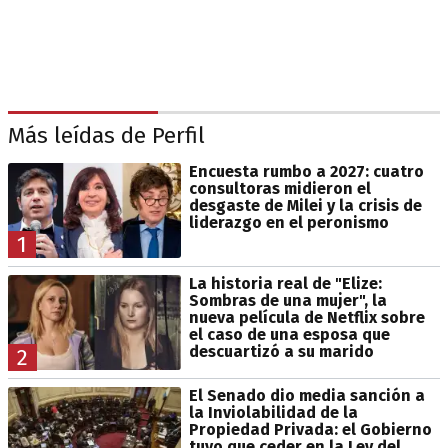
Más leídas de Perfil
Encuesta rumbo a 2027: cuatro
consultoras midieron el
desgaste de Milei y la crisis de
liderazgo en el peronismo
1
La historia real de "Elize:
Sombras de una mujer", la
nueva película de Netflix sobre
el caso de una esposa que
descuartizó a su marido
2
El Senado dio media sanción a
la Inviolabilidad de la
Propiedad Privada: el Gobierno
tuvo que ceder en la Ley del