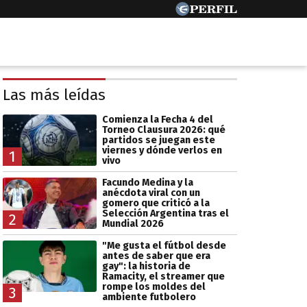
Las más leídas
Comienza la Fecha 4 del
Torneo Clausura 2026: qué
partidos se juegan este
viernes y dónde verlos en
1
vivo
Facundo Medina y la
anécdota viral con un
gomero que criticó a la
Selección Argentina tras el
2
Mundial 2026
"Me gusta el fútbol desde
antes de saber que era
gay": la historia de
Ramacity, el streamer que
rompe los moldes del
3
ambiente futbolero