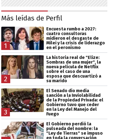
Más leídas de Perfil
Encuesta rumbo a 2027:
cuatro consultoras
midieron el desgaste de
Milei y la crisis de liderazgo
1
en el peronismo
La historia real de "Elize:
Sombras de una mujer", la
nueva película de Netflix
sobre el caso de una
esposa que descuartizó a
2
su marido
El Senado dio media
sanción a la Inviolabilidad
de la Propiedad Privada: el
Gobierno tuvo que ceder
en la Ley del Manejo del
3
Fuego
El Gobierno perdió la
pulseada del nombre: la
"Ley de Tierras" se impuso
en toda la conversación