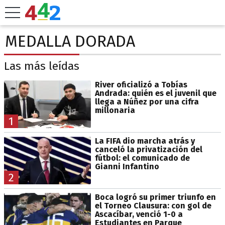
MEDALLA DORADA
Las más leídas
River oficializó a Tobías
Andrada: quién es el juvenil que
llega a Núñez por una cifra
millonaria
1
La FIFA dio marcha atrás y
canceló la privatización del
fútbol: el comunicado de
Gianni Infantino
2
Boca logró su primer triunfo en
el Torneo Clausura: con gol de
Ascacíbar, venció 1-0 a
Estudiantes en Parque