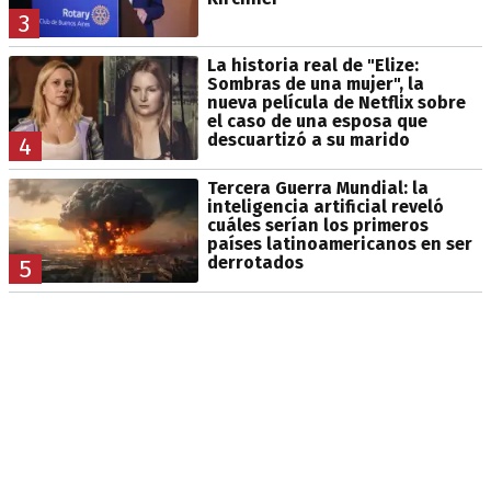
3
La historia real de "Elize:
Sombras de una mujer", la
nueva película de Netflix sobre
el caso de una esposa que
descuartizó a su marido
4
Tercera Guerra Mundial: la
inteligencia artificial reveló
cuáles serían los primeros
países latinoamericanos en ser
derrotados
5