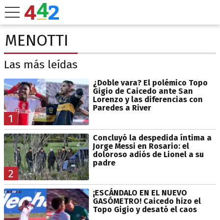
MENOTTI
Las más leídas
¿Doble vara? El polémico Topo
Gigio de Caicedo ante San
Lorenzo y las diferencias con
Paredes a River
1
Concluyó la despedida íntima a
Jorge Messi en Rosario: el
doloroso adiós de Lionel a su
padre
2
¡ESCÁNDALO EN EL NUEVO
GASÓMETRO! Caicedo hizo el
Topo Gigio y desató el caos