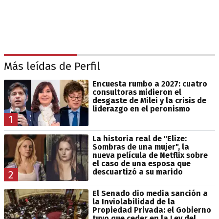
Más leídas de Perfil
Encuesta rumbo a 2027: cuatro
consultoras midieron el
desgaste de Milei y la crisis de
liderazgo en el peronismo
1
La historia real de "Elize:
Sombras de una mujer", la
nueva película de Netflix sobre
el caso de una esposa que
descuartizó a su marido
2
El Senado dio media sanción a
la Inviolabilidad de la
Propiedad Privada: el Gobierno
tuvo que ceder en la Ley del