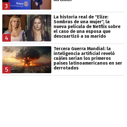
3
La historia real de "Elize:
Sombras de una mujer", la
nueva película de Netflix sobre
el caso de una esposa que
descuartizó a su marido
4
Tercera Guerra Mundial: la
inteligencia artificial reveló
cuáles serían los primeros
países latinoamericanos en ser
derrotados
5