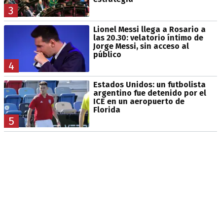
3
Lionel Messi llega a Rosario a
las 20.30: velatorio íntimo de
Jorge Messi, sin acceso al
público
4
Estados Unidos: un futbolista
argentino fue detenido por el
ICE en un aeropuerto de
Florida
5