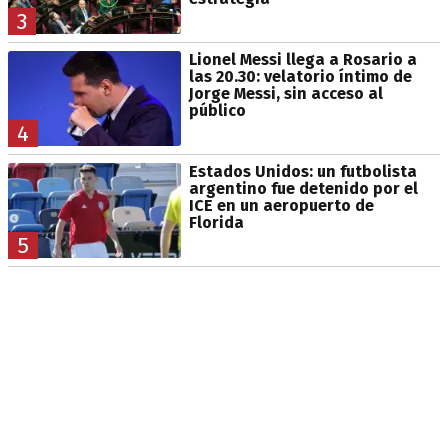
3
Lionel Messi llega a Rosario a
las 20.30: velatorio íntimo de
Jorge Messi, sin acceso al
público
4
Estados Unidos: un futbolista
argentino fue detenido por el
ICE en un aeropuerto de
Florida
5