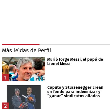
Más leídas de Perfil
Murió Jorge Messi, el papá de
Lionel Messi
1
Caputo y Sturzenegger crean
un fondo para indemnizar y
“ganar” sindicatos aliados
2