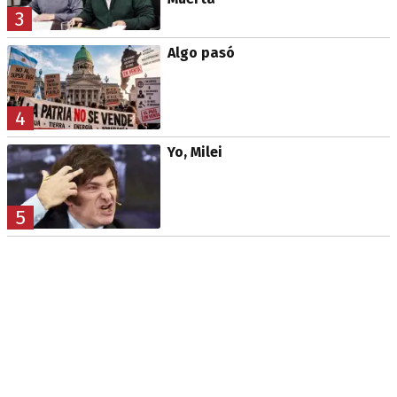
3
Algo pasó
4
Yo, Milei
5