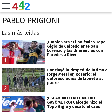
PABLO PRIGIONI
Las más leídas
¿Doble vara? El polémico Topo
Gigio de Caicedo ante San
Lorenzo y las diferencias con
Paredes a River
1
Concluyó la despedida íntima a
Jorge Messi en Rosario: el
doloroso adiós de Lionel a su
padre
2
¡ESCÁNDALO EN EL NUEVO
GASÓMETRO! Caicedo hizo el
Topo Gigio y desató el caos