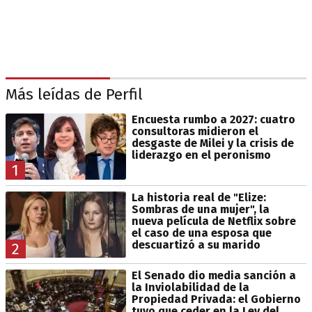
Más leídas de Perfil
Encuesta rumbo a 2027: cuatro
consultoras midieron el
desgaste de Milei y la crisis de
liderazgo en el peronismo
1
La historia real de "Elize:
Sombras de una mujer", la
nueva película de Netflix sobre
el caso de una esposa que
descuartizó a su marido
2
El Senado dio media sanción a
la Inviolabilidad de la
Propiedad Privada: el Gobierno
tuvo que ceder en la Ley del