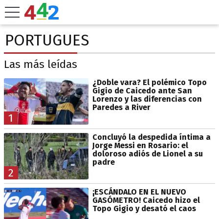
PORTUGUES
Las más leídas
¿Doble vara? El polémico Topo
Gigio de Caicedo ante San
Lorenzo y las diferencias con
Paredes a River
1
Concluyó la despedida íntima a
Jorge Messi en Rosario: el
doloroso adiós de Lionel a su
padre
2
¡ESCÁNDALO EN EL NUEVO
GASÓMETRO! Caicedo hizo el
Topo Gigio y desató el caos