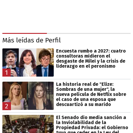
Más leídas de Perfil
Encuesta rumbo a 2027: cuatro
consultoras midieron el
desgaste de Milei y la crisis de
liderazgo en el peronismo
1
La historia real de "Elize:
Sombras de una mujer", la
nueva película de Netflix sobre
el caso de una esposa que
descuartizó a su marido
2
El Senado dio media sanción a
la Inviolabilidad de la
Propiedad Privada: el Gobierno
tuvo que ceder en la Ley del