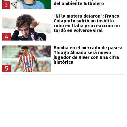
del ambiente futbolero
3
"Ni la matera dejaron": Franco
Colapinto sufrió un insólito
robo en Italia y su reacción no
tardó en volverse viral
4
Bomba en el mercado de pases:
Thiago Almada será nuevo
jugador de River con una cifra
histórica
5