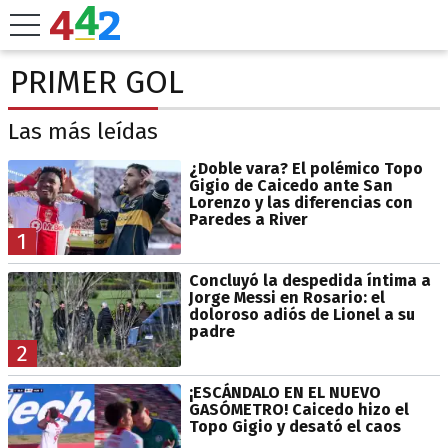
PRIMER GOL
Las más leídas
¿Doble vara? El polémico Topo
Gigio de Caicedo ante San
Lorenzo y las diferencias con
Paredes a River
1
Concluyó la despedida íntima a
Jorge Messi en Rosario: el
doloroso adiós de Lionel a su
padre
2
¡ESCÁNDALO EN EL NUEVO
GASÓMETRO! Caicedo hizo el
Topo Gigio y desató el caos