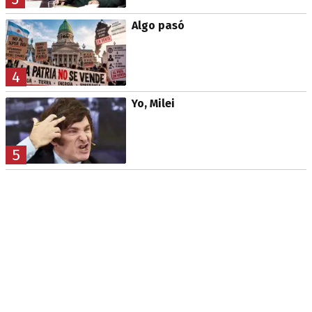
Algo pasó
4
Yo, Milei
5