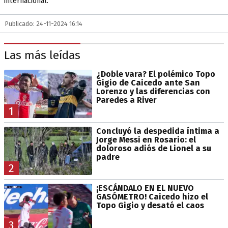
internacional.
Publicado: 24-11-2024 16:14
Las más leídas
¿Doble vara? El polémico Topo
Gigio de Caicedo ante San
Lorenzo y las diferencias con
Paredes a River
1
Concluyó la despedida íntima a
Jorge Messi en Rosario: el
doloroso adiós de Lionel a su
padre
2
¡ESCÁNDALO EN EL NUEVO
GASÓMETRO! Caicedo hizo el
Topo Gigio y desató el caos
3