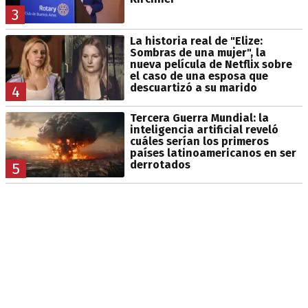
3
La historia real de "Elize:
Sombras de una mujer", la
nueva película de Netflix sobre
el caso de una esposa que
descuartizó a su marido
4
Tercera Guerra Mundial: la
inteligencia artificial reveló
cuáles serían los primeros
países latinoamericanos en ser
derrotados
5