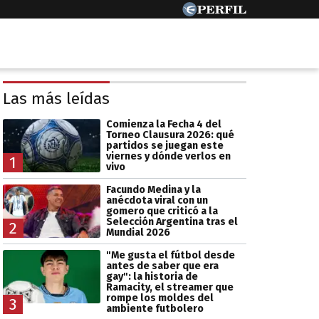
Las más leídas
Comienza la Fecha 4 del
Torneo Clausura 2026: qué
partidos se juegan este
viernes y dónde verlos en
1
vivo
Facundo Medina y la
anécdota viral con un
gomero que criticó a la
Selección Argentina tras el
2
Mundial 2026
"Me gusta el fútbol desde
antes de saber que era
gay": la historia de
Ramacity, el streamer que
rompe los moldes del
3
ambiente futbolero