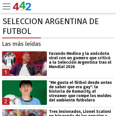
SELECCION ARGENTINA DE
FUTBOL
Las más leídas
Facundo Medina y la anécdota
viral con un gomero que criticó
a la Selección Argentina tras el
Mundial 2026
1
"Me gusta el fútbol desde antes
de saber que era gay": la
historia de Ramacity, el
streamer que rompe los moldes
del ambiente futbolero
2
Tres lesionados, Lionel Scaloni
en búsqueda de los penales y