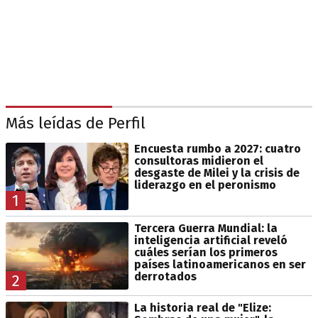
Más leídas de Perfil
Encuesta rumbo a 2027: cuatro
consultoras midieron el
desgaste de Milei y la crisis de
liderazgo en el peronismo
1
Tercera Guerra Mundial: la
inteligencia artificial reveló
cuáles serían los primeros
países latinoamericanos en ser
derrotados
2
La historia real de "Elize: