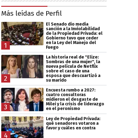
Más leídas de Perfil
El Senado dio media
sanción a la Inviolabilidad
de la Propiedad Privada: el
Gobierno tuvo que ceder
en la Ley del Manejo del
1
Fuego
La historia real de "Elize:
Sombras de una mujer", la
nueva película de Netflix
sobre el caso de una
esposa que descuartizó a
2
su marido
Encuesta rumbo a 2027:
cuatro consultoras
midieron el desgaste de
Milei y la crisis de liderazgo
3
en el peronismo
Ley de Propiedad Privada:
qué senadores votaron a
favor y cuáles en contra
4