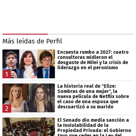
Más leídas de Perfil
Encuesta rumbo a 2027: cuatro
consultoras midieron el
desgaste de Milei y la crisis de
liderazgo en el peronismo
1
La historia real de "Elize:
Sombras de una mujer", la
nueva película de Netflix sobre
el caso de una esposa que
descuartizó a su marido
2
El Senado dio media sanción a
la Inviolabilidad de la
Propiedad Privada: el Gobierno
tuvo que ceder en la Ley del