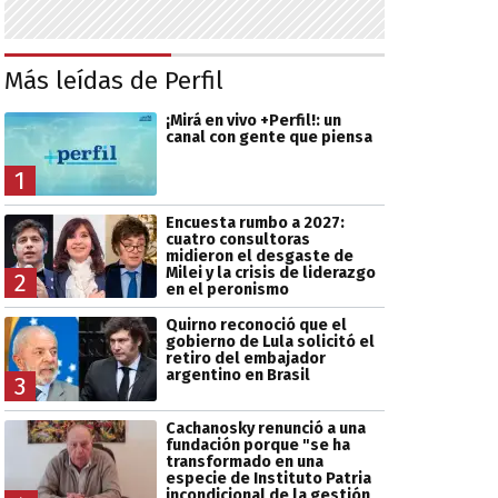
Más leídas de Perfil
¡Mirá en vivo +Perfil!: un
canal con gente que piensa
1
Encuesta rumbo a 2027:
cuatro consultoras
midieron el desgaste de
Milei y la crisis de liderazgo
2
en el peronismo
Quirno reconoció que el
gobierno de Lula solicitó el
retiro del embajador
argentino en Brasil
3
Cachanosky renunció a una
fundación porque "se ha
transformado en una
especie de Instituto Patria
incondicional de la gestión