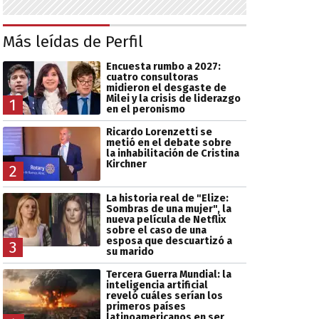
Más leídas de Perfil
Encuesta rumbo a 2027:
cuatro consultoras
midieron el desgaste de
Milei y la crisis de liderazgo
1
en el peronismo
Ricardo Lorenzetti se
metió en el debate sobre
la inhabilitación de Cristina
Kirchner
2
La historia real de "Elize:
Sombras de una mujer", la
nueva película de Netflix
sobre el caso de una
esposa que descuartizó a
3
su marido
Tercera Guerra Mundial: la
inteligencia artificial
reveló cuáles serían los
primeros países
latinoamericanos en ser