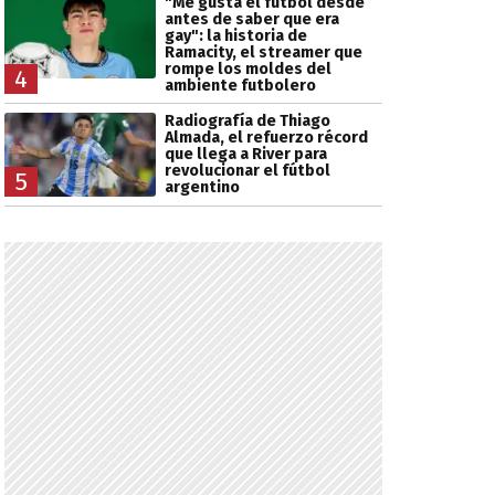
"Me gusta el fútbol desde
antes de saber que era
gay": la historia de
Ramacity, el streamer que
rompe los moldes del
4
ambiente futbolero
Radiografía de Thiago
Almada, el refuerzo récord
que llega a River para
revolucionar el fútbol
5
argentino