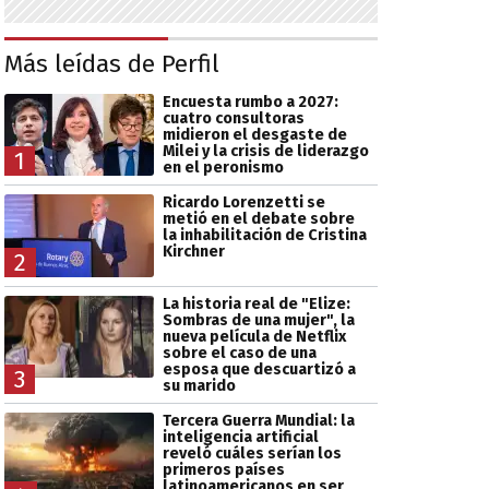
Más leídas de Perfil
Encuesta rumbo a 2027:
cuatro consultoras
midieron el desgaste de
Milei y la crisis de liderazgo
1
en el peronismo
Ricardo Lorenzetti se
metió en el debate sobre
la inhabilitación de Cristina
Kirchner
2
La historia real de "Elize:
Sombras de una mujer", la
nueva película de Netflix
sobre el caso de una
esposa que descuartizó a
3
su marido
Tercera Guerra Mundial: la
inteligencia artificial
reveló cuáles serían los
primeros países
latinoamericanos en ser