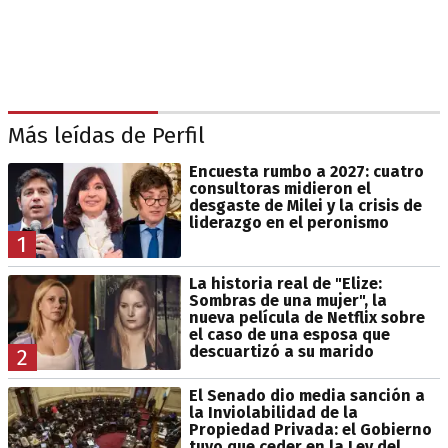
Más leídas de Perfil
Encuesta rumbo a 2027: cuatro
consultoras midieron el
desgaste de Milei y la crisis de
liderazgo en el peronismo
1
La historia real de "Elize:
Sombras de una mujer", la
nueva película de Netflix sobre
el caso de una esposa que
descuartizó a su marido
2
El Senado dio media sanción a
la Inviolabilidad de la
Propiedad Privada: el Gobierno
tuvo que ceder en la Ley del