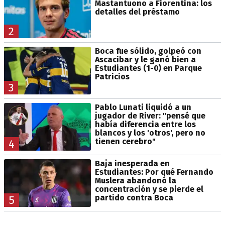
Mastantuono a Fiorentina: los
detalles del préstamo
2
Boca fue sólido, golpeó con
Ascacibar y le ganó bien a
Estudiantes (1-0) en Parque
Patricios
3
Pablo Lunati liquidó a un
jugador de River: "pensé que
había diferencia entre los
blancos y los 'otros', pero no
tienen cerebro"
4
Baja inesperada en
Estudiantes: Por qué Fernando
Muslera abandonó la
concentración y se pierde el
partido contra Boca
5