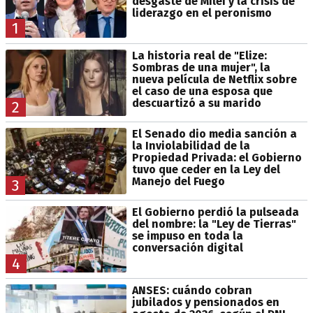
desgaste de Milei y la crisis de
liderazgo en el peronismo
1
La historia real de "Elize:
Sombras de una mujer", la
nueva película de Netflix sobre
el caso de una esposa que
descuartizó a su marido
2
El Senado dio media sanción a
la Inviolabilidad de la
Propiedad Privada: el Gobierno
tuvo que ceder en la Ley del
Manejo del Fuego
3
El Gobierno perdió la pulseada
del nombre: la "Ley de Tierras"
se impuso en toda la
conversación digital
4
ANSES: cuándo cobran
jubilados y pensionados en