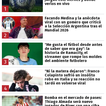
verlos en vivo
1
Facundo Medina y la anécdota
viral con un gomero que criticó
a la Selección Argentina tras el
Mundial 2026
2
"Me gusta el fútbol desde antes
de saber que era gay": la
historia de Ramacity, el
streamer que rompe los moldes
del ambiente futbolero
3
"Ni la matera dejaron": Franco
Colapinto sufrió un insólito
robo en Italia y su reacción no
tardó en volverse viral
4
Bomba en el mercado de pases:
Thiago Almada será nuevo
jugador de River con una cifra