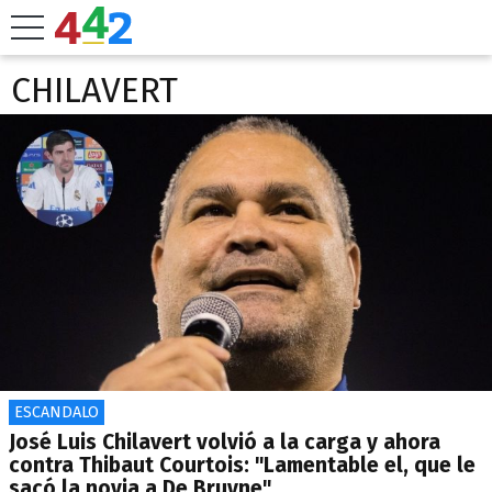
CHILAVERT
ESCANDALO
José Luis Chilavert volvió a la carga y ahora
contra Thibaut Courtois: "Lamentable el, que le
sacó la novia a De Bruyne"