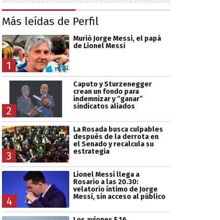
Más leídas de Perfil
Murió Jorge Messi, el papá
de Lionel Messi
1
Caputo y Sturzenegger
crean un fondo para
indemnizar y “ganar”
sindicatos aliados
2
La Rosada busca culpables
después de la derrota en
el Senado y recalcula su
estrategia
3
Lionel Messi llega a
Rosario a las 20.30:
velatorio íntimo de Jorge
Messi, sin acceso al público
4
Los aviones F 16