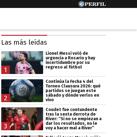
Las más leídas
Lionel Messi voló de
urgencia a Rosario y hay
incertidumbre por su
regreso al fútbol
1
Continúa la Fecha 4 del
Torneo Clausura 2026: qué
partidos se juegan este
sábado y dónde verlos en
2
vivo
Coudet fue contundente
tras la sexta derrota de
River: “Si no se empiezan a
dar los resultados, no le
3
voy a hacer mal a River”