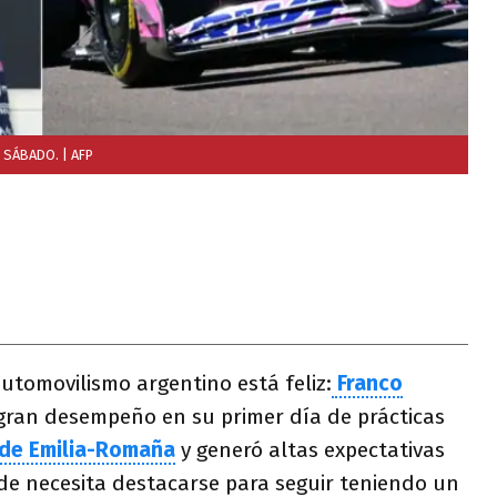
O SÁBADO.
| AFP
utomovilismo argentino está feliz:
Franco
gran desempeño en su primer día de prácticas
 de Emilia-Romaña
y generó altas expectativas
de necesita destacarse para seguir teniendo un