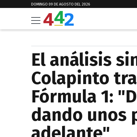
DOMINGO 09 DE AGOSTO DEL 2026
El análisis s
Colapinto tra
Fórmula 1: "
dando unos p
adelante"