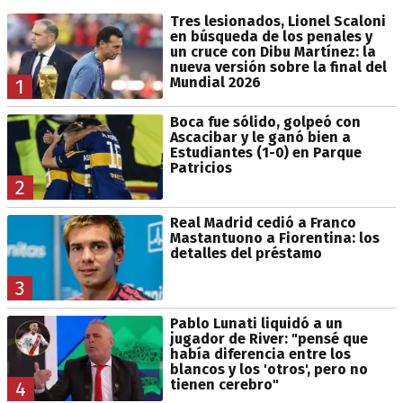
Tres lesionados, Lionel Scaloni
en búsqueda de los penales y
un cruce con Dibu Martínez: la
nueva versión sobre la final del
Mundial 2026
1
Boca fue sólido, golpeó con
Ascacibar y le ganó bien a
Estudiantes (1-0) en Parque
Patricios
2
Real Madrid cedió a Franco
Mastantuono a Fiorentina: los
detalles del préstamo
3
Pablo Lunati liquidó a un
jugador de River: "pensé que
había diferencia entre los
blancos y los 'otros', pero no
tienen cerebro"
4