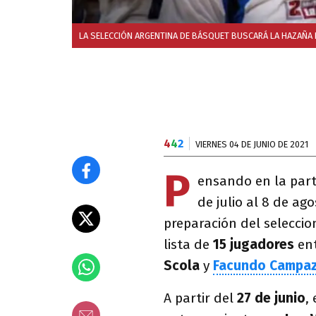
LA SELECCIÓN ARGENTINA DE BÁSQUET BUSCARÁ LA HAZAÑA 
4
4
2
VIERNES 04 DE JUNIO DE 2021
P
ensando en la part
de julio al 8 de ag
preparación del seleccio
lista de
15 jugadores
ent
Scola
y
Facundo Campa
A partir del
27 de junio
,