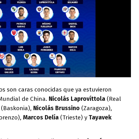
os son caras conocidas que ya estuvieron
Mundial de China.
Nicolás Laprovíttola
(Real
(Baskonia),
Nicolás Brussino
(Zaragoza),
orenzo),
Marcos Delía
(Trieste) y
Tayavek