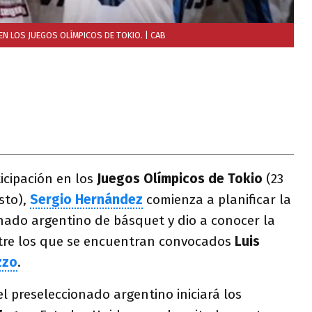
EN LOS JUEGOS OLÍMPICOS DE TOKIO.
| CAB
icipación en los
Juegos Olímpicos de Tokio
(23
osto),
Sergio Hernández
comienza a planificar la
nado argentino de básquet y dio a conocer la
re los que se encuentran convocados
Luis
zzo
.
 el preseleccionado argentino iniciará los