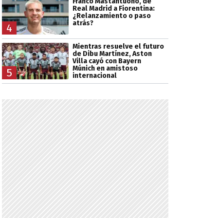
Franco Mastantuono, de
Real Madrid a Fiorentina:
¿Relanzamiento o paso
atrás?
4
Mientras resuelve el futuro
de Dibu Martínez, Aston
Villa cayó con Bayern
Múnich en amistoso
5
internacional