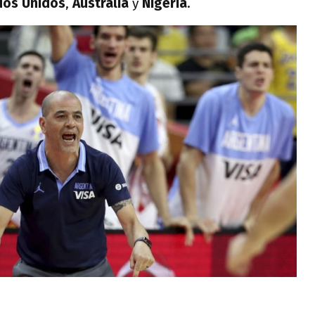
dos Unidos
,
Australia
y
Nigeria
.