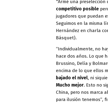
“
Armé una preselección 
competitivo posible
pero
jugadores que puedan e
Seguimos en la misma lí
Hernández en charla co
Básquet).
“Individualmente, no h
hace dos años. Lo que h
Brussino, Delía y Bolmar
encima de lo que ellos 
bajado el nivel
, ni siqu
Mucho mejor
. Esto no s
China, pero nos marca 
para ilusión tenemos”
,
fi