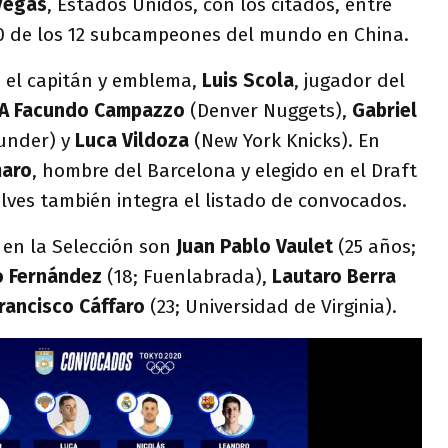
Vegas
, Estados Unidos, con los citados, entre
10 de los 12 subcampeones del mundo en China.
 el capitán y emblema,
Luis Scola
, jugador del
A Facundo Campazzo
(Denver Nuggets),
Gabriel
under) y
Luca Vildoza
(New York Knicks). En
maro
, hombre del Barcelona y elegido en el Draft
ves también integra el listado de convocados.
 en la Selección son
Juan Pablo Vaulet
(25 años;
o Fernández
(18; Fuenlabrada),
Lautaro Berra
rancisco Cáffaro
(23; Universidad de Virginia).