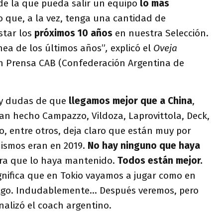
de la que pueda salir un equipo
lo más
 que, a la vez, tenga una cantidad de
star los
próximos 10 años
en nuestra Selección.
nea de los últimos años”
,
explicó el
Oveja
n Prensa CAB (Confederación Argentina de
ay dudas de que
llegamos mejor que a China
,
an hecho Campazzo, Vildoza, Laprovittola, Deck,
o, entre otros, deja claro que están muy por
mismos eran en 2019.
No hay ninguno que haya
iera que lo haya mantenido.
Todos están mejor.
ignifica que en Tokio vayamos a jugar como en
algo. Indudablemente… Después veremos, pero
nalizó el coach argentino.