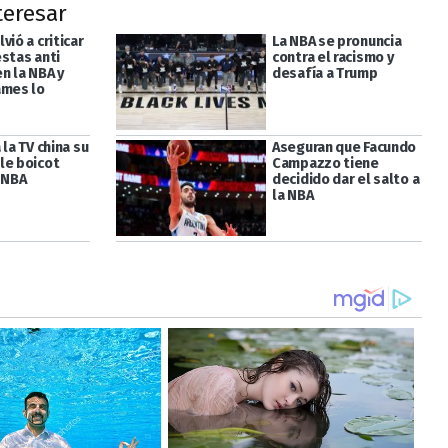
teresar
vió a criticar
La NBA se pronuncia
estas anti
contra el racismo y
n la NBA y
desafía a Trump
ames lo
 la TV china su
Aseguran que Facundo
le boicot
Campazzo tiene
 NBA
decidido dar el salto a
la NBA