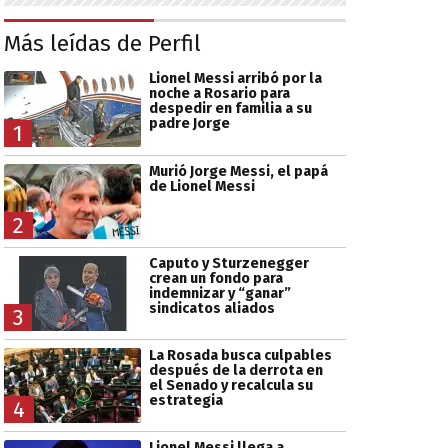
Más leídas de Perfil
Lionel Messi arribó por la
noche a Rosario para
despedir en familia a su
padre Jorge
1
Murió Jorge Messi, el papá
de Lionel Messi
2
Caputo y Sturzenegger
crean un fondo para
indemnizar y “ganar”
sindicatos aliados
3
La Rosada busca culpables
después de la derrota en
el Senado y recalcula su
estrategia
4
Lionel Messi llega a