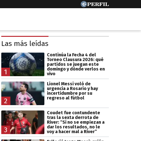
Las más leídas
Continúa la Fecha 4 del
Torneo Clausura 2026: qué
partidos se juegan este
domingo y dónde verlos en
1
vivo
Lionel Messi voló de
urgencia a Rosario y hay
incertidumbre por su
regreso al fútbol
2
Coudet fue contundente
tras la sexta derrota de
River: “Si no se empiezan a
dar los resultados, no le
3
voy a hacer mal a River”