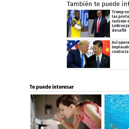
También te puede in
Trump vol
las prot
racismo e
LeBron J
desafió
Así opera
implacab
contra la