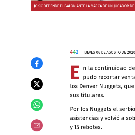
JOKIC DEFIENDE EL BALÓN ANTE LA MARCA DE UN JUGADOR D
4
4
2
JUEVES 06 DE AGOSTO DE 202
E
n la continuidad de
pudo recortar ventaj
los Denver Nuggets, que 
sus titulares.
Por los Nuggets el serbi
asistencias y volvió a so
y 15 rebotes.