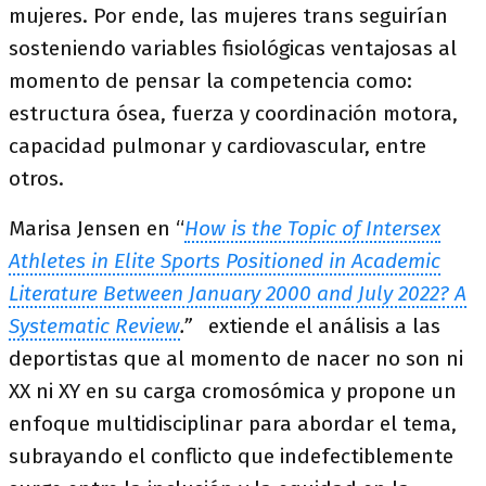
mujeres. Por ende, las mujeres trans seguirían
sosteniendo variables fisiológicas ventajosas al
momento de pensar la competencia como:
estructura ósea, fuerza y coordinación motora,
capacidad pulmonar y cardiovascular, entre
otros.
Marisa Jensen en “
How is the Topic of Intersex
Athletes in Elite Sports Positioned in Academic
Literature Between January 2000 and July 2022? A
Systematic Review
.”
extiende el análisis a las
deportistas que al momento de nacer no son ni
XX ni XY en su carga cromosómica y propone un
enfoque multidisciplinar para abordar el tema,
subrayando el conflicto que indefectiblemente