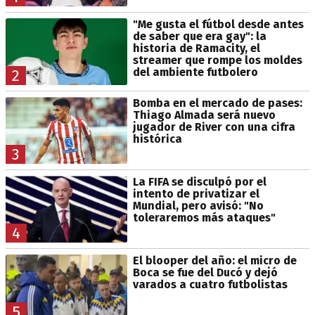
"Me gusta el fútbol desde antes
de saber que era gay": la
historia de Ramacity, el
streamer que rompe los moldes
del ambiente futbolero
2
Bomba en el mercado de pases:
Thiago Almada será nuevo
jugador de River con una cifra
histórica
3
La FIFA se disculpó por el
intento de privatizar el
Mundial, pero avisó: "No
toleraremos más ataques"
4
El blooper del año: el micro de
Boca se fue del Ducó y dejó
varados a cuatro futbolistas
5