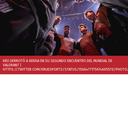
KRÜ DERROTÓ A XERXIA EN SU SEGUNDO ENCUENTRO DEL MUNDIAL DE
VALORANT
|
HTTPS://TWITTER.COM/KRUESPORTS/STATUS/1566477175674605570/PHOTO