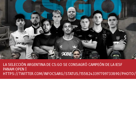
LA SELECCIÓN ARGENTINA DE CS:GO SE CONSAGRÓ CAMPEÓN DE LA IESF
PANAM OPEN
|
HTTPS://TWITTER.COM/INFOCSARG/STATUS/1558243397709733890/PHOTO/