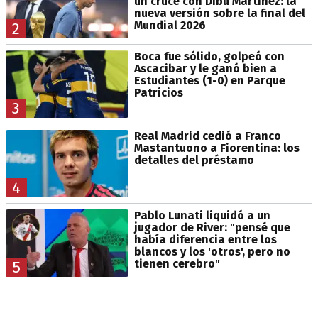
un cruce con Dibu Martínez: la
nueva versión sobre la final del
Mundial 2026
2
Boca fue sólido, golpeó con
Ascacibar y le ganó bien a
Estudiantes (1-0) en Parque
Patricios
3
Real Madrid cedió a Franco
Mastantuono a Fiorentina: los
detalles del préstamo
4
Pablo Lunati liquidó a un
jugador de River: "pensé que
había diferencia entre los
blancos y los 'otros', pero no
tienen cerebro"
5