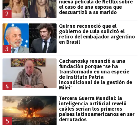
nueva película de Netflix sobre
el caso de una esposa que
descuartizó a su marido
2
Quirno reconoció que el
gobierno de Lula solicitó el
retiro del embajador argentino
en Brasil
3
Cachanosky renunció a una
fundación porque "se ha
transformado en una especie
de Instituto Patria
incondicional de la gestión de
4
Milei"
Tercera Guerra Mundial: la
inteligencia artificial reveló
cuáles serían los primeros
países latinoamericanos en ser
derrotados
5