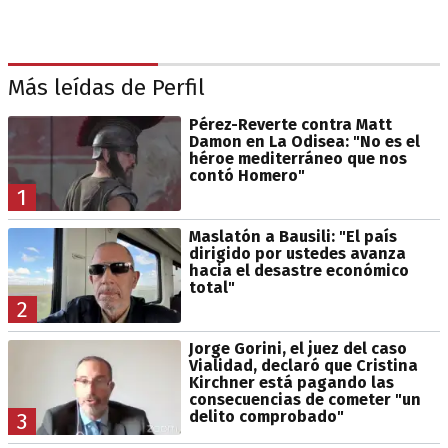
Más leídas de Perfil
Pérez-Reverte contra Matt
Damon en La Odisea: "No es el
héroe mediterráneo que nos
contó Homero"
1
Maslatón a Bausili: "El país
dirigido por ustedes avanza
hacia el desastre económico
total"
2
Jorge Gorini, el juez del caso
Vialidad, declaró que Cristina
Kirchner está pagando las
consecuencias de cometer "un
delito comprobado"
3