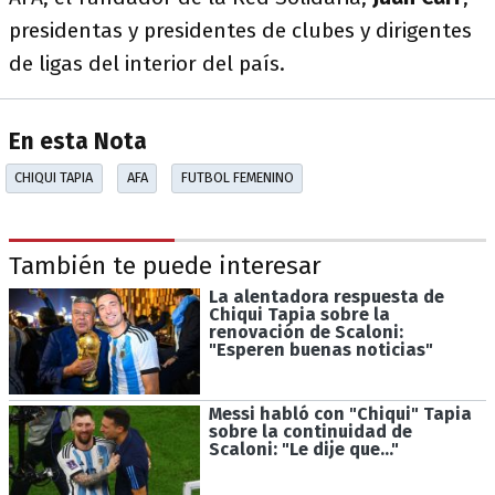
presidentas y presidentes de clubes y dirigentes
de ligas del interior del país.
En esta Nota
CHIQUI TAPIA
AFA
FUTBOL FEMENINO
También te puede interesar
La alentadora respuesta de
Chiqui Tapia sobre la
renovación de Scaloni:
"Esperen buenas noticias"
Messi habló con "Chiqui" Tapia
sobre la continuidad de
Scaloni: "Le dije que..."