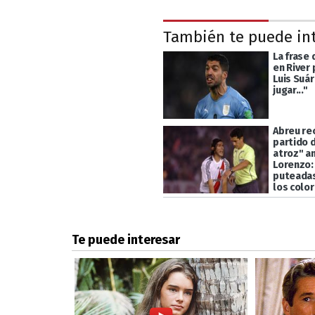
También te puede in
La frase 
en River 
Luis Suár
jugar..."
Abreu re
partido d
atroz" a
Lorenzo:
puteada
los colo