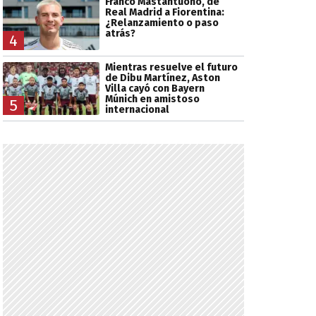
Franco Mastantuono, de
Real Madrid a Fiorentina:
¿Relanzamiento o paso
atrás?
4
Mientras resuelve el futuro
de Dibu Martínez, Aston
Villa cayó con Bayern
Múnich en amistoso
5
internacional