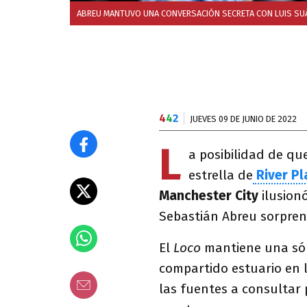
ABREU MANTUVO UNA CONVERSACIÓN SECRETA CON LUIS SUÁR
4
4
2
JUEVES 09 DE JUNIO DE 2022
L
a posibilidad de qu
estrella de
River Pl
Manchester City
ilusion
Sebastián Abreu sorpren
El
Loco
mantiene una sól
compartido estuario en 
las fuentes a consultar 