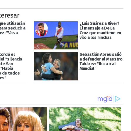
teresar
que utilizarán
¿Luis Suárez a River?
para seducir a
El mensaje a De La
ez: "Vas a
Cruz que mantiene en
vilo a los hinchas
cordó el
Sebastián Abreu salió
el "silencio
a defender al Maestro
nte San
Tabárez: "Iba a ir al
 "Había
Mundial"
s de todos
res"