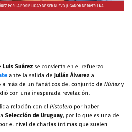
EZ POR LA POSIBILIDAD DE SER NUEVO JUGADOR DE RIVER
| NA
e
Luis Suárez
se convierta en el refuerzo
ate
ante la salida de
Julián Álvarez
a
ó a más de un fanáticos del conjunto de
Núñez
y
dió con una inesperada revelación.
ida relación con el
Pistolero
por haber
la
Selección de Uruguay,
por lo que es una de
por el nivel de charlas íntimas que suelen