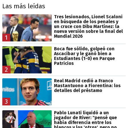
Las más leídas
Tres lesionados, Lionel Scaloni
en búsqueda de los penales y
un cruce con Dibu Martínez: la
nueva versión sobre la final del
Mundial 2026
1
Boca fue sólido, golpeó con
Ascacibar y le ganó bien a
Estudiantes (1-0) en Parque
Patricios
2
Real Madrid cedió a Franco
Mastantuono a Fiorentina: los
detalles del préstamo
3
Pablo Lunati liquidó a un
jugador de River: "pensé que
había diferencia entre los
blancos y los 'otros', pero no