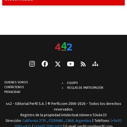
QUIENES SOMOS
EQUIPO
CONTÁCTENOS
REGLAS DE PARTICIPACIÓN
PRIVACIDAD
442 - Editorial Perfil S.A.
| © Perfil.com 2006-2026 - Todos los derechos
reservados.
Registro de la propiedad intelectual número 5346433
Dirección:
California 2715
,
C1289ABI
,
CABA, Argentina
| Teléfono:
(+5411)
7091-4921
/
(+5411) 7091-4921
| E-mail:
perfilcom@perfil.com