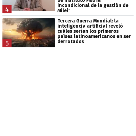
de Instituto Patria
incondicional de la gestión de
4
Milei"
Tercera Guerra Mundial: la
inteligencia artificial reveló
cuáles serían los primeros
países latinoamericanos en ser
derrotados
5