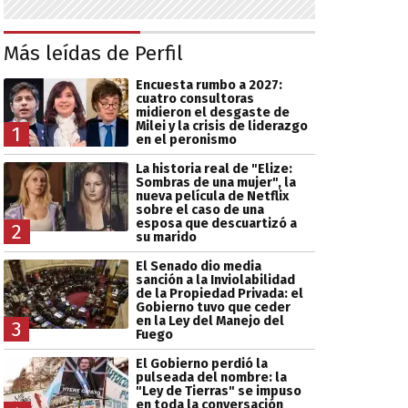
Más leídas de Perfil
Encuesta rumbo a 2027:
cuatro consultoras
midieron el desgaste de
Milei y la crisis de liderazgo
1
en el peronismo
La historia real de "Elize:
Sombras de una mujer", la
nueva película de Netflix
sobre el caso de una
esposa que descuartizó a
2
su marido
El Senado dio media
sanción a la Inviolabilidad
de la Propiedad Privada: el
Gobierno tuvo que ceder
en la Ley del Manejo del
3
Fuego
El Gobierno perdió la
pulseada del nombre: la
"Ley de Tierras" se impuso
en toda la conversación