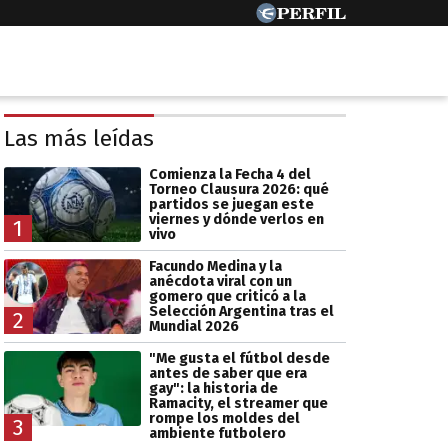
Las más leídas
Comienza la Fecha 4 del
Torneo Clausura 2026: qué
partidos se juegan este
viernes y dónde verlos en
1
vivo
Facundo Medina y la
anécdota viral con un
gomero que criticó a la
Selección Argentina tras el
2
Mundial 2026
"Me gusta el fútbol desde
antes de saber que era
gay": la historia de
Ramacity, el streamer que
rompe los moldes del
3
ambiente futbolero