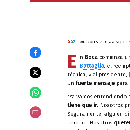
4
4
2
MIÉRCOLES 18 DE AGOSTO DE 
E
n
Boca
comienza un
Battaglia
, el reem
técnica, y el presidente,
un
fuerte mensaje
para 
"Ya vamos entendiendo q
tiene que ir
. Nosotros pr
Seguramente, alguien di
pero no. Nosotros
quere