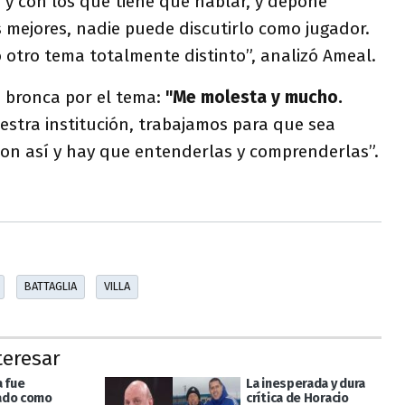
o y con los que tiene que hablar, y depone
 mejores, nadie puede discutirlo como jugador.
 otro tema totalmente distinto”, analizó Ameal.
u bronca por el tema:
"Me molesta y mucho.
stra institución, trabajamos para que sea
son así y hay que entenderlas y comprenderlas”.
BATTAGLIA
VILLA
teresar
a fue
La inesperada y dura
ado como
crítica de Horacio