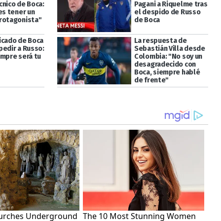
cnico de Boca:
Pagani a Riquelme tras
es tener un
el despido de Russo
rotagonista"
de Boca
icado de Boca
La respuesta de
pedir a Russo:
Sebastián Villa desde
empre será tu
Colombia: "No soy un
desagradecido con
Boca, siempre hablé
de frente"