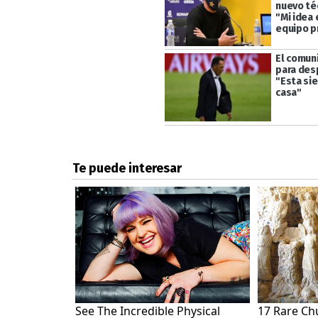
nuevo té
"Mi idea 
equipo p
El comun
para des
"Esta si
casa"