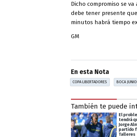
Dicho compromiso se va a
debe tener presente que
minutos habrá tiempo ext
GM
En esta Nota
COPA LIBERTADORES
BOCA JUNI
También te puede in
El probl
tendrá q
Jorge Alm
partido 
Talleres