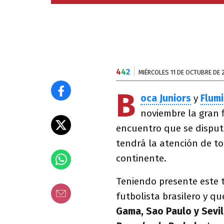
4
4
2
MIÉRCOLES 11 DE OCTUBRE DE 
B
oca Juniors
y
Flum
noviembre la gran 
encuentro que se disput
tendrá la atención de t
continente.
Teniendo presente este
futbolista brasilero y qu
Gama, Sao Paulo y Sevil