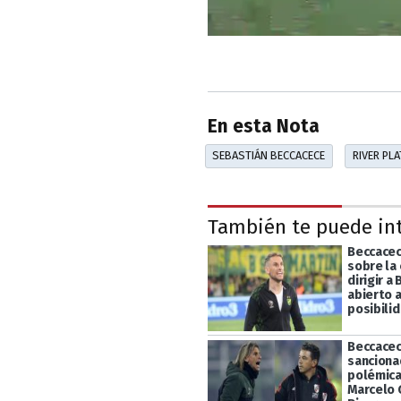
En esta Nota
SEBASTIÁN BECCACECE
RIVER PLA
También te puede in
Beccacec
sobre la
dirigir a
abierto a
posibili
Beccacec
sanciona
polémica
Marcelo 