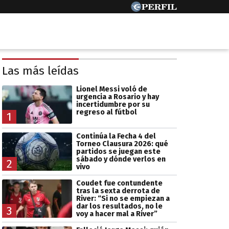
Las más leídas
Lionel Messi voló de
urgencia a Rosario y hay
incertidumbre por su
regreso al fútbol
1
Continúa la Fecha 4 del
Torneo Clausura 2026: qué
partidos se juegan este
sábado y dónde verlos en
2
vivo
Coudet fue contundente
tras la sexta derrota de
River: “Si no se empiezan a
dar los resultados, no le
3
voy a hacer mal a River”