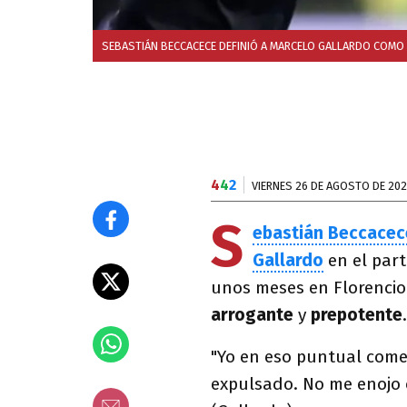
SEBASTIÁN BECCACECE DEFINIÓ A MARCELO GALLARDO COMO
4
4
2
VIERNES 26 DE AGOSTO DE 20
S
ebastián Beccacec
Gallardo
en el par
unos meses en Florencio 
arrogante
y
prepotente
.
"Yo en eso puntual come
expulsado. No me enojo 