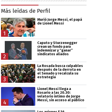
Más leídas de Perfil
Murió Jorge Messi, el papá
de Lionel Messi
1
Caputo y Sturzenegger
crean un fondo para
indemnizar y “ganar”
sindicatos aliados
2
La Rosada busca culpables
después de la derrota en
el Senado y recalcula su
estrategia
3
Lionel Messi llega a
Rosario a las 20.30:
velatorio íntimo de Jorge
Messi, sin acceso al público
4
Los aviones F 16