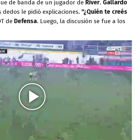
que de banda de un jugador de
River
.
Gallardo
 dedos le pidió explicaciones.
"¿Quién te creés
 DT de
Defensa
. Luego, la discusión se fue a los