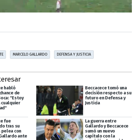
TE
MARCELO GALLARDO
DEFENSA Y JUSTICIA
teresar
e habló
Beccacece tomó una
 chance de
decisión respecto a su
 Boca: "Estoy
futuro en Defensa y
 cualquier
Justicia
dad"
e fue
La guerra entre
do tras su
Gallardo y Beccacece
 pelea con
sumó un nuevo
Gallardo ante
capítulo con la