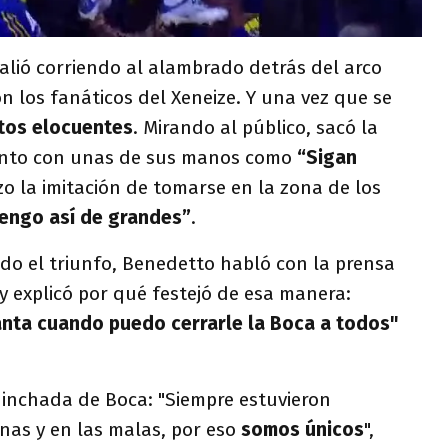
 salió corriendo al alambrado detrás del arco
on los fanáticos del Xeneize. Y una vez que se
stos elocuentes
. Mirando al público, sacó la
iento con unas de sus manos como
“Sigan
zo la imitación de tomarse en la zona de los
tengo así de grandes”
.
o el triunfo, Benedetto habló con la prensa
 explicó por qué festejó de esa manera:
nta cuando puedo cerrarle la Boca a todos"
hinchada de Boca: "Siempre estuvieron
as y en las malas, por eso
somos únicos
",