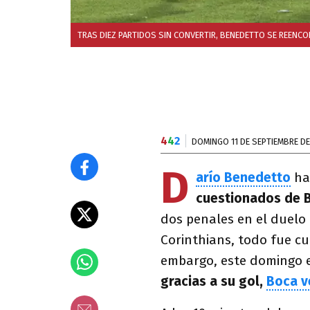
TRAS DIEZ PARTIDOS SIN CONVERTIR, BENEDETTO SE REENC
4
4
2
DOMINGO 11 DE SEPTIEMBRE DE
D
arío Benedetto
ha
cuestionados de 
dos penales en el duelo 
Corinthians, todo fue cu
embargo, este domingo e
gracias a su gol,
Boca v