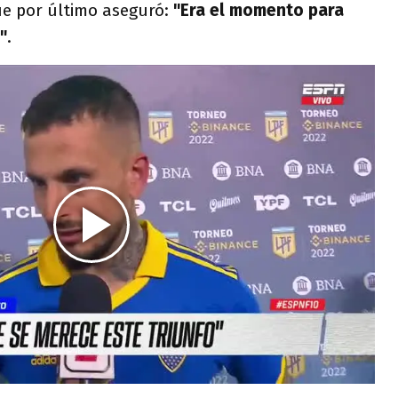
ue por último aseguró:
"Era el momento para
"
.