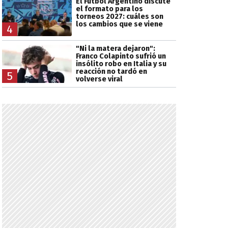
El Fútbol Argentino discute
el formato para los
torneos 2027: cuáles son
los cambios que se viene
4
"Ni la matera dejaron":
Franco Colapinto sufrió un
insólito robo en Italia y su
reacción no tardó en
5
volverse viral