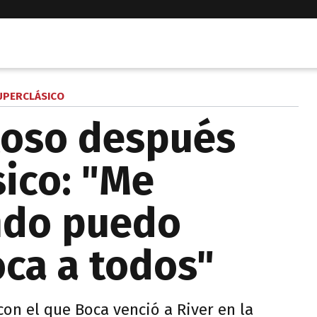
UPERCLÁSICO
loso después
sico: "Me
ndo puedo
oca a todos"
 con el que Boca venció a River en la