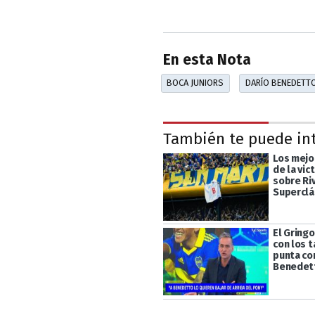
En esta Nota
BOCA JUNIORS
DARÍO BENEDETT
También te puede in
Los mej
de la vic
sobre Riv
Superclá
El Gringo
con los 
punta co
Benedet