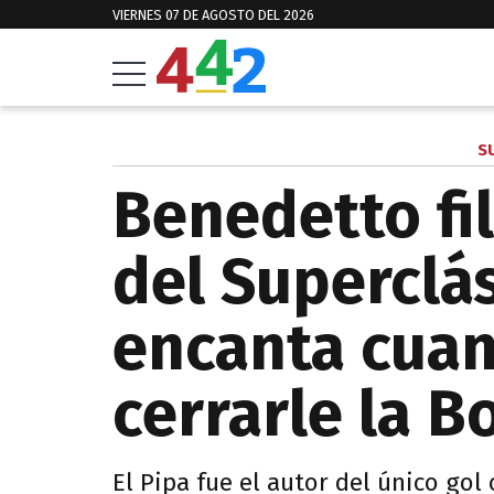
VIERNES 07 DE AGOSTO DEL 2026
S
Benedetto fi
del Superclá
encanta cua
cerrarle la B
El Pipa fue el autor del único gol