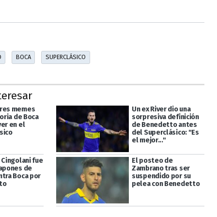
O
BOCA
SUPERCLÁSICO
teresar
ores memes
Un ex River dio una
toria de Boca
sorpresiva definición
er en el
de Benedetto antes
sico
del Superclásico: "Es
el mejor..."
 Cingolani fue
El posteo de
tapones de
Zambrano tras ser
ntra Boca por
suspendido por su
to
pelea con Benedetto