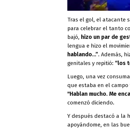
Tras el gol, el atacante
para celebrar el tanto c
bajó,
hizo un par de ge
lengua e hizo el movim
hablando…”
. Además, hi
genitales y repitió:
“los 
Luego, una vez consumad
que estaba en el campo y
"Hablan mucho. Me enca
comenzó diciendo.
Y después destacó a la 
apoyándome, en las buen