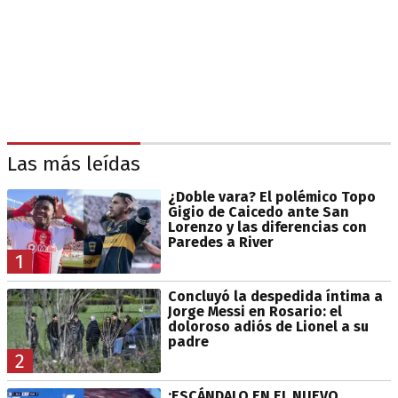
Las más leídas
¿Doble vara? El polémico Topo
Gigio de Caicedo ante San
Lorenzo y las diferencias con
Paredes a River
1
Concluyó la despedida íntima a
Jorge Messi en Rosario: el
doloroso adiós de Lionel a su
padre
2
¡ESCÁNDALO EN EL NUEVO