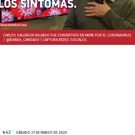
CARLOS SALVADOR BILARDO FUE CONVERTIDO EN MEME POR EL CORONAVIRUS
/ @BARBA_CANDADO
| CAPTURA REDES SOCIALES.
4
4
2
SÁBADO 21 DE MARZO DE 2020